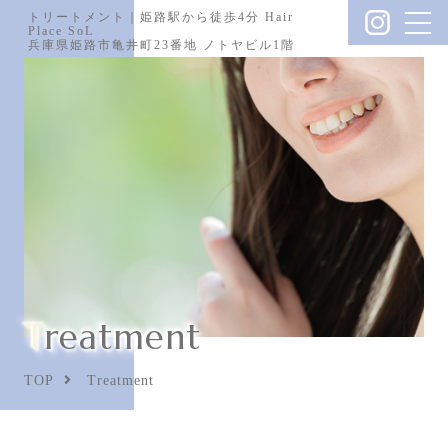
トリートメント｜姫路駅から徒歩4分 Hair
Place SoL
兵庫県姫路市亀井町23番地 ノトヤビル1階
Treatment
TOP
Treatment