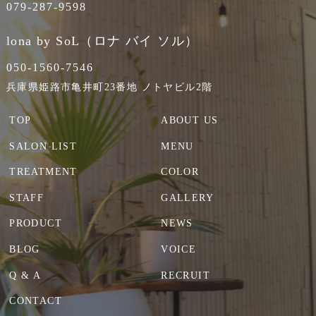
079-287-9598
lona by SoL（ロナ バイ ソル）
050-1560-7546
兵庫県姫路市亀井町23番地 ノトヤビル2階
TOP
ABOUT US
SALON LIST
MENU
TREATMENT
COLOR
STAFF
GALLERY
PRODUCT
NEWS
BLOG
VOICE
Q & A
RECRUIT
CONTACT