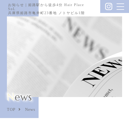
お知らせ｜姫路駅から徒歩4分 Hair Place
SoL
兵庫県姫路市亀井町23番地 ノトヤビル1階
News
TOP
News