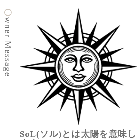
O
n
e
r
M
e
s
s
a
g
w
e
SoL(ソル)とは太陽を意味し