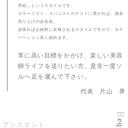
昇給』というスタイルです。
カラーリスト・スパニストのテストに受かれば、指名
売り上げの歩合給。
頑張ればお給料に反映されるスタイルですので、モチ
ベーション高く励めます。
常に高い目標をかがげ、楽しい美容
師ライフを送りたい方、是非一度ソ
ルへ足を運んで下さい。
代表 片山 界
R
q
u
i
r
e
m
e
n
t
アシスタント