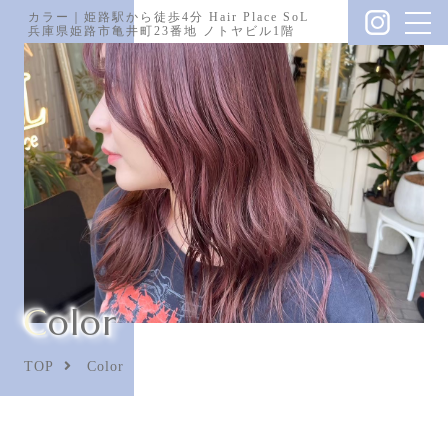
カラー｜姫路駅から徒歩4分 Hair Place SoL
兵庫県姫路市亀井町23番地 ノトヤビル1階
Color
TOP
Color