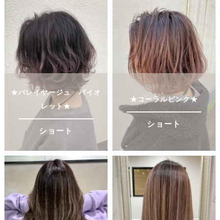
★バレイヤージュ バイオ
★コーラルピンク★
レット★
ショート
ショート