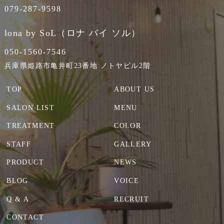
079-287-9598
lona by SoL（ロナ バイ ソル）
050-1560-7546
兵庫県姫路市亀井町23番地 ノトヤビル2階
TOP
ABOUT US
SALON LIST
MENU
TREATMENT
COLOR
STAFF
GALLERY
PRODUCT
NEWS
BLOG
VOICE
Q & A
RECRUIT
CONTACT