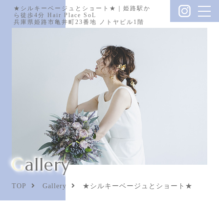
★シルキーベージュとショート★｜姫路駅か
ら徒歩4分 Hair Place SoL
兵庫県姫路市亀井町23番地 ノトヤビル1階
Gallery
TOP
Gallery
★シルキーベージュとショート★