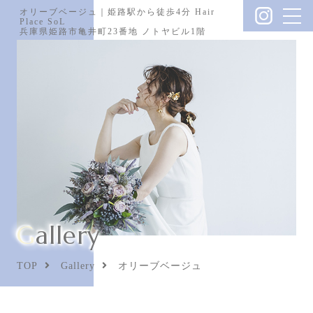
オリーブベージュ｜姫路駅から徒歩4分 Hair
Place SoL
兵庫県姫路市亀井町23番地 ノトヤビル1階
Gallery
TOP
Gallery
オリーブベージュ