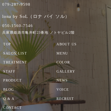
079-287-9598
lona by SoL（ロナ バイ ソル）
050-1560-7546
兵庫県姫路市亀井町23番地 ノトヤビル2階
TOP
ABOUT US
SALON LIST
MENU
TREATMENT
COLOR
STAFF
GALLERY
PRODUCT
NEWS
BLOG
VOICE
Q & A
RECRUIT
CONTACT