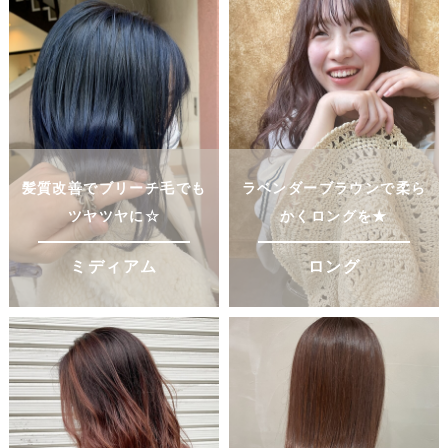
髪質改善でブリーチ毛でも
ラベンダーブラウンで柔ら
ツヤツヤに☆
かくロングを★
ミディアム
ロング