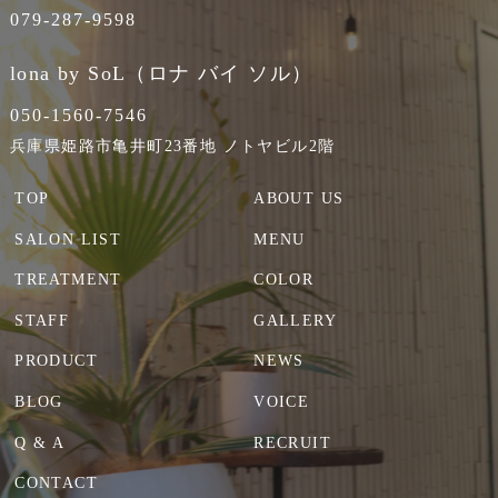
079-287-9598
lona by SoL（ロナ バイ ソル）
050-1560-7546
兵庫県姫路市亀井町23番地 ノトヤビル2階
TOP
ABOUT US
SALON LIST
MENU
TREATMENT
COLOR
STAFF
GALLERY
PRODUCT
NEWS
BLOG
VOICE
Q & A
RECRUIT
CONTACT