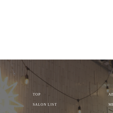
TOP
A
SALON LIST
M