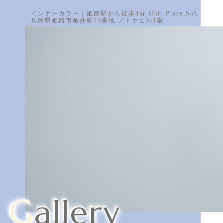
インナーカラー｜姫路駅から徒歩4分 Hair Place SoL
兵庫県姫路市亀井町23番地 ノトヤビル1階
Gallery